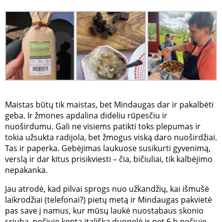
Maistas būtų tik maistas, bet Mindaugas dar ir pakalbėti
geba. Ir žmones apdalina dideliu rūpesčiu ir
nuoširdumu. Gali ne visiems patikti toks plepumas ir
tokia užsukta radijola, bet žmogus viską daro nuoširdžiai.
Tas ir paperka. Gebėjimas laukuose susikurti gyvenimą,
verslą ir dar kitus prisikviesti – čia, bičiuliai, tik kalbėjimo
nepakanka.
Jau atrodė, kad pilvai sprogs nuo užkandžių, kai išmušė
laikrodžiai (telefonai?) pietų metą ir Mindaugas pakvietė
pas save į namus, kur mūsų laukė nuostabaus skonio
sriuba, pečiuje kepta itališka duonelė ir net 6 h pečiuje