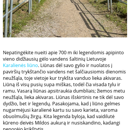
Nepatingėkite nueiti apie 700 m iki legendomis apipinto
vieno didžiausių gėlo vandens šaltinių Lietuvoje
Karalienės liūno
. Liūnas dėl savo gylio ir nuolatos į
paviršių trykštančio vandens net šalčiausiomis dienomis
neužšąla, toje vietoje kur trykšta vanduo lieka akivaras.
Liūną iš visų pusių supa miškas, todėl čia visada tylu ir
ramu. Vasarą liūnas apsitraukia dumbliais; žiemos metu
neužšąla, lieka akivaras. Liūnas išskirtinis ne tik dėl savo
dydžio, bet ir legendų. Pasakojama, kad į liūno gelmes
nugarmėjusi karalienė kartu su savo karieta, varoma
obuolmušių žirgų. Kita legenda byloja, kad vaidilutė
kūreno deivės Mildos aukurą ir nusiskandino, kadangi
nenorėjo krikštytis.