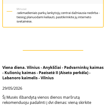
Minusai:
-sekmadieniais parkų lankytojų centrai dažniausia nedirba -
tiesiog planuodami keliauti, pasitikrinkite jų interneto
svetainėse.
Viena diena.
Vilnius - Anykščiai - Padvarninkų kaimas
- Kulionių kaimas - Paeisetė II (Aiseto perkėla) -
Labanoro kaimelis - Vilnius
29/05/2026
Šį Musės išbandytą vienos dienos maršrutą
rekomenduoju padalinti į dvi dienas: vieną skirkite