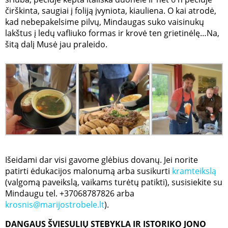
čirškinta, saugiai į foliją įvyniota, kiauliena. O kai atrodė,
kad nebepakelsime pilvų, Mindaugas suko vaisinukų
lakštus į ledų vafliuko formas ir krovė ten grietinėlę…Na,
šitą dalį Musė jau praleido.
Išeidami dar visi gavome glėbius dovanų. Jei norite
patirti ėdukacijos malonumą arba susikurti
kramteikslą
(valgomą paveikslą, vaikams turėtų patikti), susisiekite su
Mindaugu tel. +37068787826 arba
krosnis@marijostrobele.lt
).
DANGAUS ŠVIESULIŲ STEBYKLA IR ISTORIKO JONO