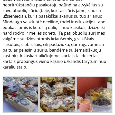
nepritrūkstančiu pasakotoju pažindina atvykėlius su
savo obuolių sūriu (beje, kur tas sūris jame, klausia
užsieniečiai), kuris pasakiškai skanus su tuo ar anuo.
Mindaugo vaizduotė neeilinė, todėl ir edukacijos tapo
ėdukacijomis iš keturių dalių – nuo klasikos, džiazo iki
hard rock‘o ir meilės sonetų. Tą patį obuolių sūrį mes
valgėme su džiovintomis kriaušėmis, graikiškais
riešutais, čiobreliais, čili padažiuku, dar ragavome su
baltu ar pelėsiniu sūriu, bandėme su žemaitiškuoju
kąstiniu. Ir kaskart aikčiojome: kartais tai desertas,
kartais prabangus vieno kąsnio užkandis tarytum nuo
karalių stalo.