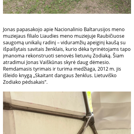
Jonas papasakojo apie Nacionalinio Baltarusijos meno
muziejaus filialo Liaudies meno muziejuje Raubičiuose
saugomą unikalų radinį – viduramžių apeiginį kaušą su
išpaišytais savitais ženklais, kurio dėka tyrinėtojams tapo
įmanoma rekonstruoti senovės lietuvių Zodiaką. Šiam
atradimui Jonas Vaiškūnas skyrė daug dėmesio.
Remdamasis tyrimais ir turima medžiaga, 2012 m. jis
išleido knygą „Skaitant dangaus ženklus. Lietuviško
Zodiako pėdsakais“.