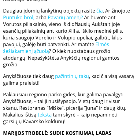
Daugiau įdomių lankytinų objektų rasite
čia
. Ar žinojote
Puntuko brolį
arba
Pavarių amenį?
Ar buvote ant
Vorutos piliakalnio, vieno iš didžiausių Aukštaitijoje
esančių piliakalnių ant kurio XIII a. iškilo medinė pilis,
kurią saugojo Vorelio ir Volupio upeliai, galbūt, kilus
pavojui, galėję būti patvenkti. Ar matėte
Elmės
šešiakamienį ąžuolą
? O kiek nuostabaus grožio
atodangų! Nepašykštėta Anykščių regionui gamtos
grožio.
Anykščiuose tiek daug
pažintinių takų
, kad čia visą vasarą
galima praleisti!
Paklausiau regiono parko gidės, kur galima pavalgyti
Anykščiuose, – tai ji nusišypsojo. Vietų daug ir visur
skanu. Restoranas “Miške”, picerija “Juna” ir daug kitų.
Makalius ištisą
tekstą
tam skyrė – kaip nepaminėti
garsiųjų Kavarsko koldūnų!
MARIJOS TROBELĖ: SUDIE KOSTIUMAI, LABAS