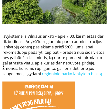
Išvykstame iš Vilniaus anksti – apie 7:00, kai miestas dar
tik budinasi. Anykščių regioninio parko administracijos
lankytojų centrą pasiekiame prieš 9:00. Jums labai
rekomeduoju padaryti taip pat – pradėti nuo šios vietos,
nes galbūt čia kils mintis, ką norite pamatyti pirmiau, o
gal atrasite vietų, apie kurias dar nebuvote girdėję.
Žmonės, kuriems rūpi gamta, gali prisidėti prie jos
saugojimo, įsigydami
regioninio parko lankytojo bilietą
.