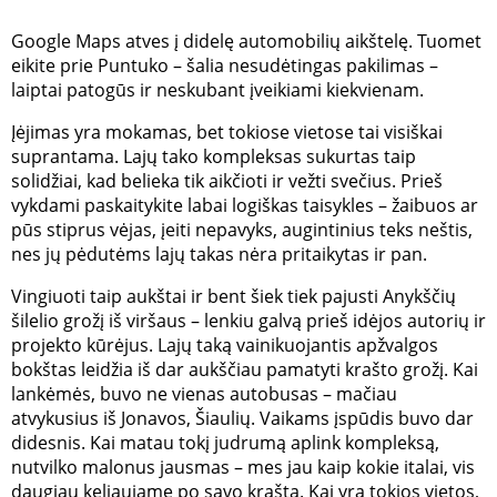
Google Maps atves į didelę automobilių aikštelę. Tuomet
eikite prie Puntuko – šalia nesudėtingas pakilimas –
laiptai patogūs ir neskubant įveikiami kiekvienam.
Įėjimas yra mokamas, bet tokiose vietose tai visiškai
suprantama. Lajų tako kompleksas sukurtas taip
solidžiai, kad belieka tik aikčioti ir vežti svečius. Prieš
vykdami paskaitykite labai logiškas taisykles – žaibuos ar
pūs stiprus vėjas, įeiti nepavyks, augintinius teks neštis,
nes jų pėdutėms lajų takas nėra pritaikytas ir pan.
Vingiuoti taip aukštai ir bent šiek tiek pajusti Anykščių
šilelio grožį iš viršaus – lenkiu galvą prieš idėjos autorių ir
projekto kūrėjus. Lajų taką vainikuojantis apžvalgos
bokštas leidžia iš dar aukščiau pamatyti krašto grožį. Kai
lankėmės, buvo ne vienas autobusas – mačiau
atvykusius iš Jonavos, Šiaulių. Vaikams įspūdis buvo dar
didesnis. Kai matau tokį judrumą aplink kompleksą,
nutvilko malonus jausmas – mes jau kaip kokie italai, vis
daugiau keliaujame po savo kraštą. Kai yra tokios vietos,