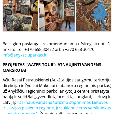
Beje, gido paslaugas rekomenduojama užsiregistruoti iš
anksto, tel. +370 658 30472 arba +370 658 30470,
info@anyksciuparkas.lt
.
PROJEKTAS „WATER TOUR”: ATNAUJINTI VANDENS
MARŠRUTAI
Ačiū Rasai Petrauskienei (Aukštaitijos saugomų teritorijų
direkcija) ir Žydriui Mukuliui (Labanoro regioninis parkas)
už Anykščių regioninio parko lankytojų centre pristatytą
naują ir solidžiai įgyvendintą projektą, jungiantį Lietuvą ir
Latviją: “
Darnaus vandens turizmo stiprinimas Lietuvos
ir Latvijos pasienio regione, įtraukiant vietos verslininkus
ir bendruomenes”.
Žmonių kalba jis vadinamas