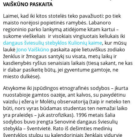
VAIŠKŪNO PASKAITA
Laimei, kad iki kitos stotelės teko pavažiuoti: po tiek
maisto norėjosi popietinės ramybės. Labanoro
regioninio parko lankymą atidėjome kitam kartui –
sukome vieškeliais ir visokiais vingiuotais keliukais iki
dangaus šviesulių stebyklos Kulionių kaime
, kur mūsų
laukė
Jono Vaiškūno
paskaita apie lietuviškus zodiako
ženklus ir žmogaus santykį su visata, metų laikų ir
kasdienybės ryšius senaisiais laikais (tiesą sakant, ne kas
ir dabar pasikeitę būtų, jei gyventume gamtoje, ne
miesto dulkėse).
Atvykome iki įspūdingos etnografinės sodybos – įkurta
nuostabioje gamtos oazėje, ant kalvos, su pavydėtinu
vaizdu į ežerą ir Molėtų observatoriją (taip ir neteko ten
būti, nors vyras būdamas studentas ten nemažai laiko
yra praleidęs – juk astrofizikas). 1996 metais šalia
sodybos buvo įrengta Senovinė dangaus šviesulių
stebykla – šventvietė. Rato iš dešimties medinių
šventyklos stulpų su kalendoriniais ženklais viduryje