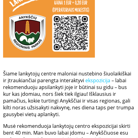
Šiame lankytojų centre maloniai nustebino šiuolaikiškai
ir įtraukiančiai parengta interaktyvi
ekspozicija
– labai
rekomenduoju apsilankyti joje ir būtinai su gidu – bus
kur kas įdomiau, nors šiek tiek ilgiau! Išklausius ir
pamačius, kokie turtingi Anykščiai ir visas regionas, gali
kilti noras užsisakyti nakvynę, nes diena taps per trumpa
gausybei vietų aplankyti.
Musė rekomenduoja lankytojų centro ekspozicijai skirti
bent 40 min. Man buvo labai įdomu – Anykščiuose esu