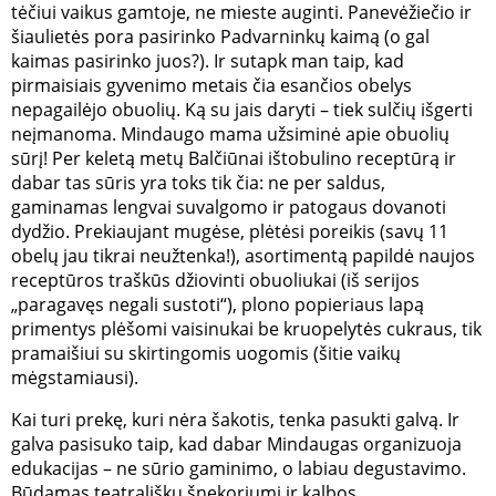
tėčiui vaikus gamtoje, ne mieste auginti. Panevėžiečio ir
šiaulietės pora pasirinko Padvarninkų kaimą (o gal
kaimas pasirinko juos?). Ir sutapk man taip, kad
pirmaisiais gyvenimo metais čia esančios obelys
nepagailėjo obuolių. Ką su jais daryti – tiek sulčių išgerti
neįmanoma. Mindaugo mama užsiminė apie obuolių
sūrį! Per keletą metų Balčiūnai ištobulino receptūrą ir
dabar tas sūris yra toks tik čia: ne per saldus,
gaminamas lengvai suvalgomo ir patogaus dovanoti
dydžio. Prekiaujant mugėse, plėtėsi poreikis (savų 11
obelų jau tikrai neužtenka!), asortimentą papildė naujos
receptūros traškūs džiovinti obuoliukai (iš serijos
„paragavęs negali sustoti“), plono popieriaus lapą
primentys plėšomi vaisinukai be kruopelytės cukraus, tik
pramaišiui su skirtingomis uogomis (šitie vaikų
mėgstamiausi).
Kai turi prekę, kuri nėra šakotis, tenka pasukti galvą. Ir
galva pasisuko taip, kad dabar Mindaugas organizuoja
edukacijas – ne sūrio gaminimo, o labiau degustavimo.
Būdamas teatrališku šnekoriumi ir kalbos