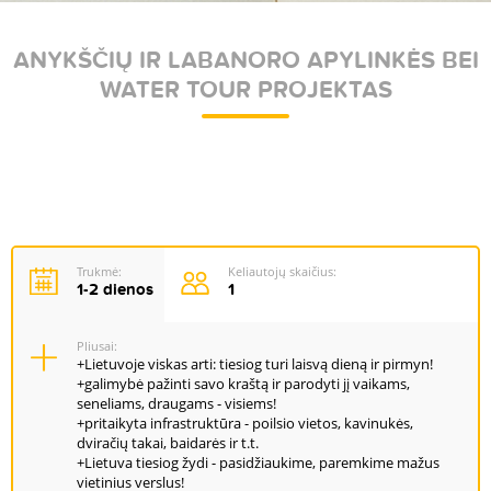
ANYKŠČIŲ IR LABANORO APYLINKĖS BEI
WATER TOUR PROJEKTAS
Trukmė:
Keliautojų skaičius:
1-2 dienos
1
Pliusai:
+Lietuvoje viskas arti: tiesiog turi laisvą dieną ir pirmyn!
+galimybė pažinti savo kraštą ir parodyti jį vaikams,
seneliams, draugams - visiems!
+pritaikyta infrastruktūra - poilsio vietos, kavinukės,
dviračių takai, baidarės ir t.t.
+Lietuva tiesiog žydi - pasidžiaukime, paremkime mažus
vietinius verslus!