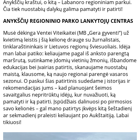
Anykščių kraštui, o kitą – Labanoro regioniniam parkui.
Čia tiek nuostabių dalykų galima pamatyti ir patirti!
ANYKŠČIŲ REGIONINIO PARKO LANKYTOJ
Ų CENTRAS
Musė dėkinga Ventei Viteikaitei (MB „Gera gyventi“) už
kvietimą leistis į šią kelionę drauge su žurnalistais,
tinklaraštininkais ir Lietuvos regionų šviesuoliais. Idėja
man labai patiko: keliaujame pagal iš anksto parengtą
maršrutą, sutinkame įdomių vietinių žmonių, išbandome
edukacijas bei įvairias patirtis, skanaujame nuostabų
maistą, klausome, ką naujo regionai parengė vasaros
sezonui. O paskui šias patirtinis sudedame į istorijas ir
rekomendacijas jums – kad planuojant šeimos
savaitgalius nepritrūktų idėjų, kur nuvažiuoti, ką
pamatyti ir ką patirti. Įspūdžiais dalinuosi po pirmosios
savo kelionės – gal mano patirtys įkvėps kitą šeštadienį
ar sekmadienį praleisti keliaujant po Aukštaitiją. Labai
tikiuosi!