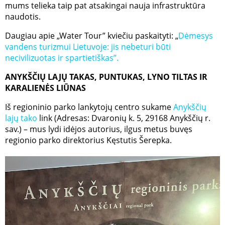
mums telieka taip pat atsakingai nauja infrastruktūra
naudotis.
Daugiau apie „Water Tour” kviečiu paskaityti: „
Dėmesys
vandens turizmui Lietuvoje: jis nebeturi būti
necivilizuotas ir spartietiškas”.
ANYKŠČIŲ LAJŲ TAKAS, PUNTUKAS, LYNO TILTAS IR
KARALIENĖS LIŪNAS
Iš regioninio parko lankytojų centro sukame
Anykščių
lajų tako
link (Adresas: Dvaronių k. 5, 29168 Anykščių r.
sav.) – mus lydi idėjos autorius, ilgus metus buvęs
regionio parko direktorius Kęstutis Šerepka.