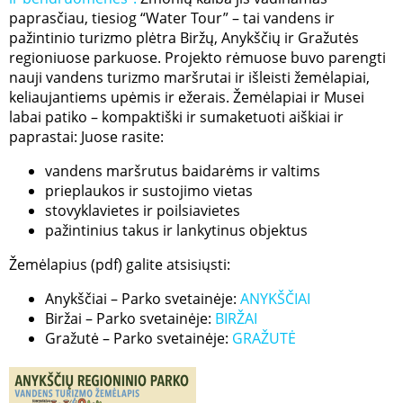
paprasčiau, tiesiog “Water Tour” – tai vandens ir
pažintinio turizmo plėtra Biržų, Anykščių ir Gražutės
regioniuose parkuose. Projekto rėmuose buvo parengti
nauji vandens turizmo maršrutai ir išleisti žemėlapiai,
keliaujantiems upėmis ir ežerais. Žemėlapiai ir Musei
labai patiko – kompaktiški ir sumaketuoti aiškiai ir
paprastai: Juose rasite:
vandens maršrutus baidarėms ir valtims
prieplaukos ir sustojimo vietas
stovyklavietes ir poilsiavietes
pažintinius takus ir lankytinus objektus
Žemėlapius (pdf) galite atsisiųsti:
Anykščiai – Parko svetainėje:
ANYKŠČIAI
Biržai – Parko svetainėje:
BIRŽAI
Gražutė – Parko svetainėje:
GRAŽUTĖ