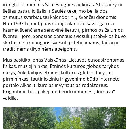
įrengtas akmeninis Saulės-ugnies aukuras. Stulpai žymi
šešias pasaulio šalis ir Saulės tekėjimo bei laidos
azimutus svarbiausių kalendorinių švenčių dienomis.
Nuo 1997-tų metų paskutinį balandžio savaitgalį čia
kasmet švenčiama senovinė lietuvių pirmosios žalumos
šventė – Jorė. Senosios dangaus šviesulių stebyklos buvo
skirtos ne tik dangaus šviesulių stebėjimams, tačiau ir
tradicinėms tikybinėms apeigoms.
Mus pasitiko Jonas Vaiškūnas, Lietuvos etnoastronomas,
fizikas, muziejininkas, Etninės kultūros globos tarybos
narys, Aukštaitijos etninės kultūros globos tarybos
pirmininkas, tautinio žinių ir gyvenimo būdo interneto
portalo Alkas.lt įkūrėjas ir vyriausias redaktorius.
Prigimtinio baltų tikėjimo bendruomenės „Romuva“
vaidila.