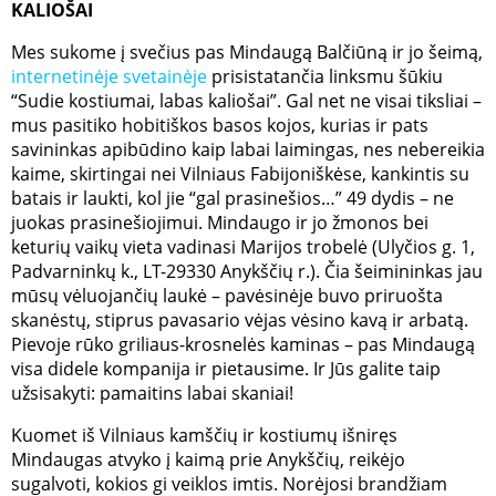
KALIOŠAI
Mes sukome į svečius pas Mindaugą Balčiūną ir jo šeimą,
internetinėje svetainėje
prisistatančia linksmu šūkiu
“Sudie kostiumai, labas kaliošai”. Gal net ne visai tiksliai –
mus pasitiko hobitiškos basos kojos, kurias ir pats
savininkas apibūdino kaip labai laimingas, nes nebereikia
kaime, skirtingai nei Vilniaus Fabijoniškėse, kankintis su
batais ir laukti, kol jie “gal prasinešios…” 49 dydis – ne
juokas prasinešiojimui. Mindaugo ir jo žmonos bei
keturių vaikų vieta vadinasi Marijos trobelė (Ulyčios g. 1,
Padvarninkų k., LT-29330 Anykščių r.). Čia šeimininkas jau
mūsų vėluojančių laukė – pavėsinėje buvo priruošta
skanėstų, stiprus pavasario vėjas vėsino kavą ir arbatą.
Pievoje rūko griliaus-krosnelės kaminas – pas Mindaugą
visa didele kompanija ir pietausime. Ir Jūs galite taip
užsisakyti: pamaitins labai skaniai!
Kuomet iš Vilniaus kamščių ir kostiumų išniręs
Mindaugas atvyko į kaimą prie Anykščių, reikėjo
sugalvoti, kokios gi veiklos imtis. Norėjosi brandžiam