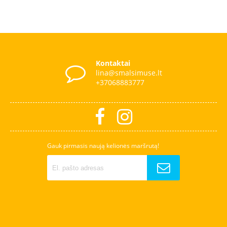
Kontaktai
lina@smalsimuse.lt
+37068883777
Gauk pirmasis naują kelionės maršrutą!