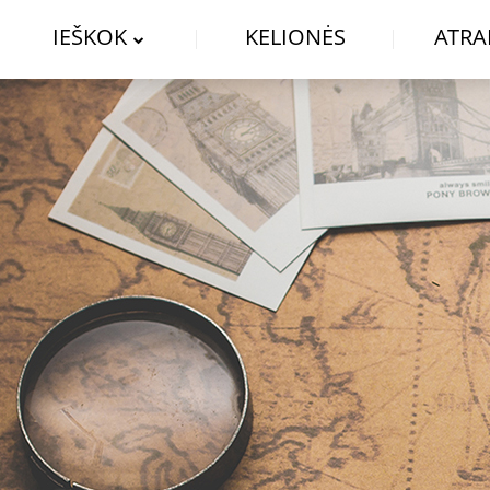
IEŠKOK
KELIONĖS
ATRA