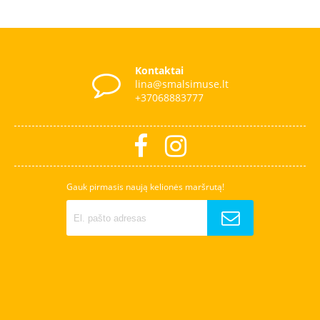
Kontaktai
lina@smalsimuse.lt
+37068883777
Gauk pirmasis naują kelionės maršrutą!