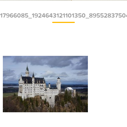
17966085_1924643121101350_895528375