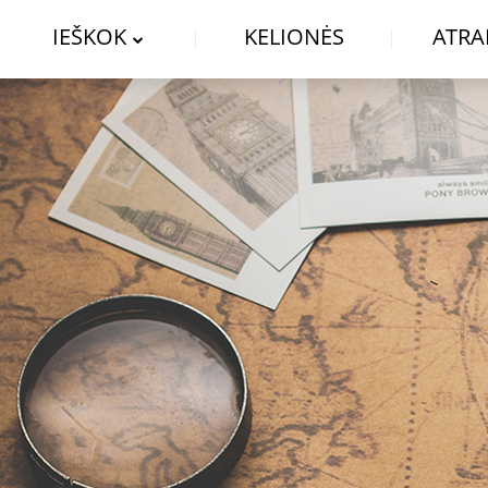
IEŠKOK
KELIONĖS
ATRA