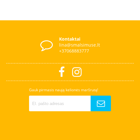
Kontaktai
lina@smalsimuse.lt
+37068883777
Gauk pirmasis naują kelionės maršrutą!