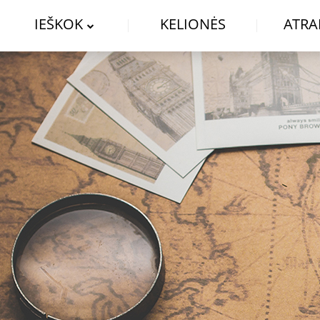
IEŠKOK
KELIONĖS
ATRA