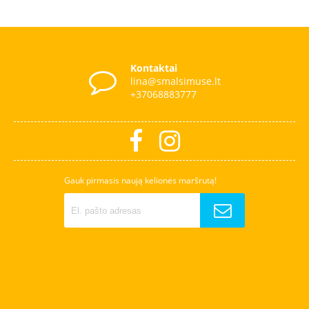
Kontaktai
lina@smalsimuse.lt
+37068883777
Gauk pirmasis naują kelionės maršrutą!