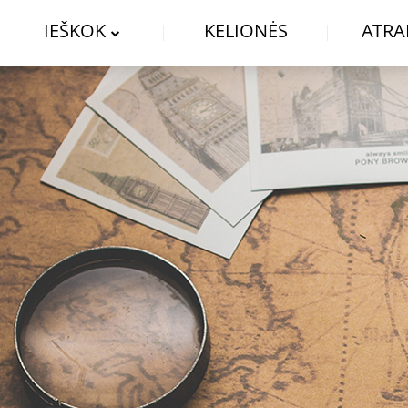
IEŠKOK
KELIONĖS
ATRA