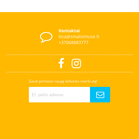
Kontaktai
lina@smalsimuse.lt
+37068883777
Gauk pirmasis naują kelionės maršrutą!