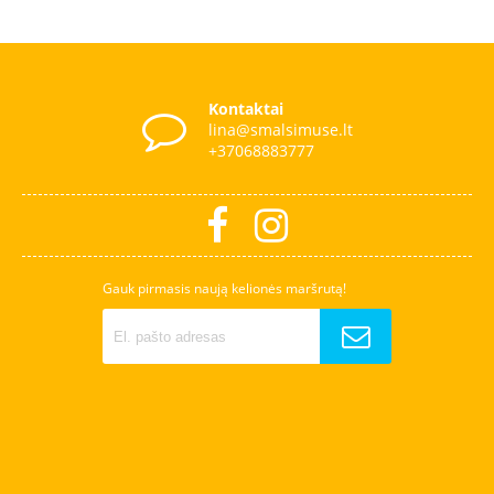
Kontaktai
lina@smalsimuse.lt
+37068883777
Gauk pirmasis naują kelionės maršrutą!