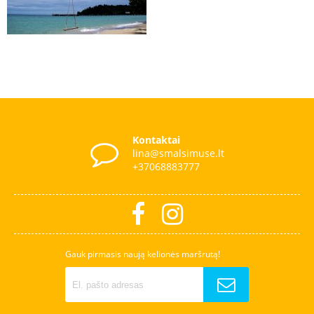
Kontaktai
lina@smalsimuse.lt
+37068883777
Gauk pirmasis naują kelionės maršrutą!