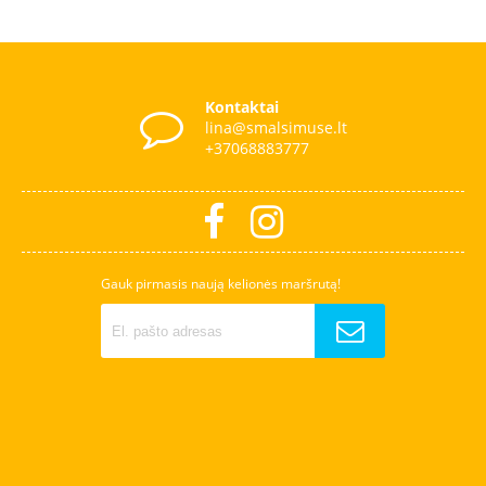
Kontaktai
lina@smalsimuse.lt
+37068883777
Gauk pirmasis naują kelionės maršrutą!