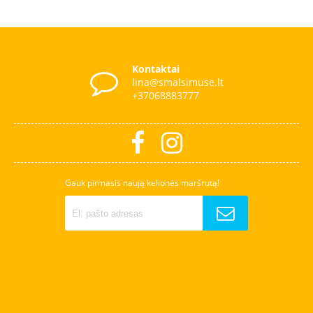
Kontaktai
lina@smalsimuse.lt
+37068883777
Gauk pirmasis naują kelionės maršrutą!