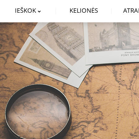
IEŠKOK
KELIONĖS
ATRA