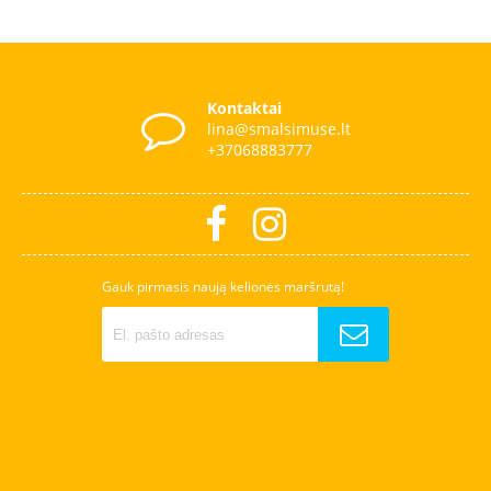
Kontaktai
lina@smalsimuse.lt
+37068883777
Gauk pirmasis naują kelionės maršrutą!