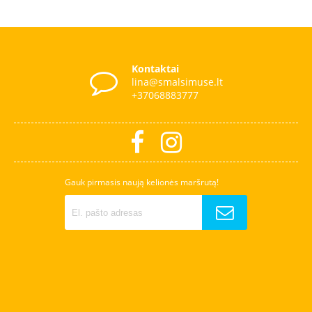
Kontaktai
lina@smalsimuse.lt
+37068883777
Gauk pirmasis naują kelionės maršrutą!