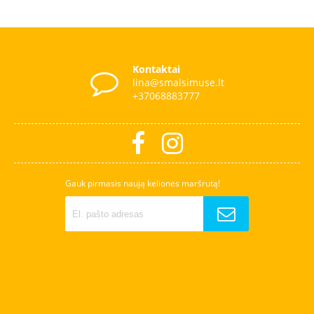
Kontaktai
lina@smalsimuse.lt
+37068883777
Gauk pirmasis naują kelionės maršrutą!