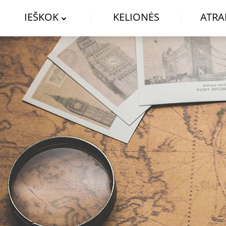
IEŠKOK
KELIONĖS
ATRA