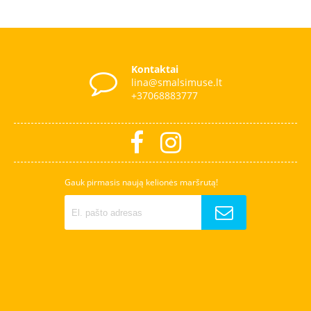
Kontaktai
lina@smalsimuse.lt
+37068883777
Gauk pirmasis naują kelionės maršrutą!