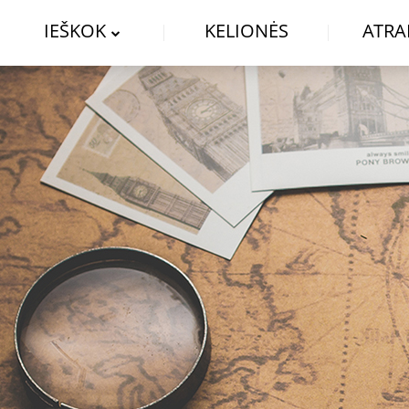
IEŠKOK
KELIONĖS
ATRA