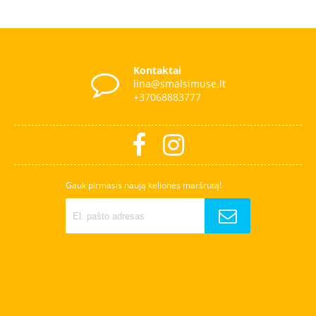
Kontaktai
lina@smalsimuse.lt
+37068883777
Gauk pirmasis naują kelionės maršrutą!