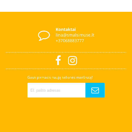
Kontaktai
lina@smalsimuse.lt
+37068883777
Gauk pirmasis naują kelionės maršrutą!