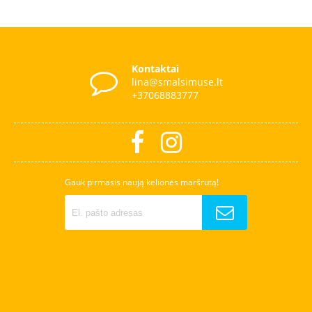
Kontaktai
lina@smalsimuse.lt
+37068883777
Gauk pirmasis naują kelionės maršrutą!