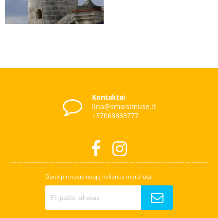
Kontaktai
lina@smalsimuse.lt
+37068883777
Gauk pirmasis naują kelionės maršrutą!