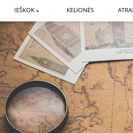
IEŠKOK
KELIONĖS
ATRA