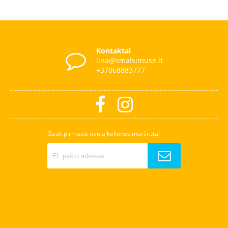
Kontaktai
lina@smalsimuse.lt
+37068883777
Gauk pirmasis naują kelionės maršrutą!