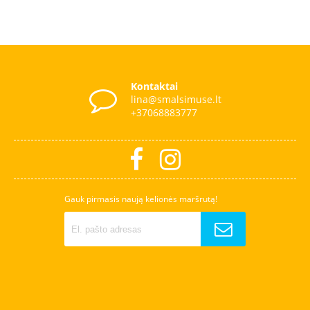
Kontaktai
lina@smalsimuse.lt
+37068883777
Gauk pirmasis naują kelionės maršrutą!