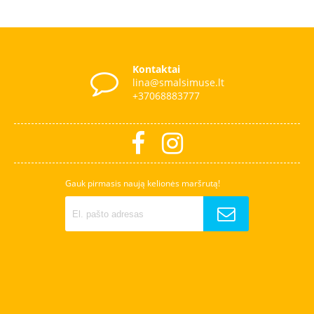
Kontaktai
lina@smalsimuse.lt
+37068883777
Gauk pirmasis naują kelionės maršrutą!