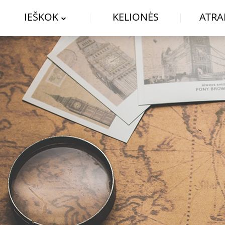
IEŠKOK
KELIONĖS
ATRA