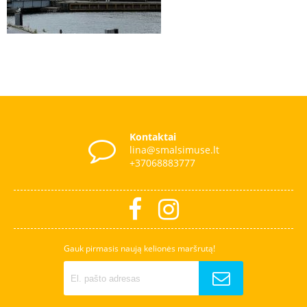
Kontaktai
lina@smalsimuse.lt
+37068883777
Gauk pirmasis naują kelionės maršrutą!