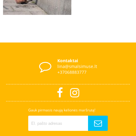
Kontaktai
lina@smalsimuse.lt
+37068883777
Gauk pirmasis naują kelionės maršrutą!