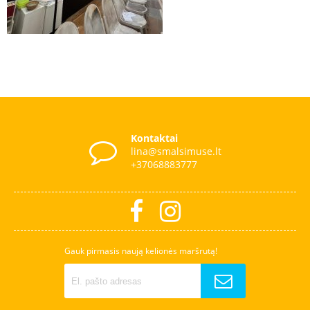
Kontaktai
lina@smalsimuse.lt
+37068883777
Gauk pirmasis naują kelionės maršrutą!