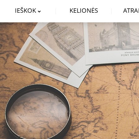
IEŠKOK
KELIONĖS
ATRA