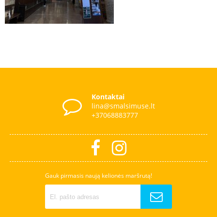
Kontaktai
lina@smalsimuse.lt
+37068883777
Gauk pirmasis naują kelionės maršrutą!