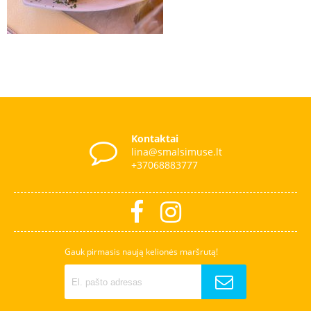
Kontaktai
lina@smalsimuse.lt
+37068883777
Gauk pirmasis naują kelionės maršrutą!