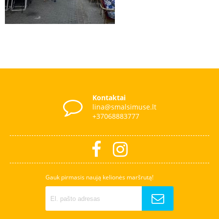
Kontaktai
lina@smalsimuse.lt
+37068883777
Gauk pirmasis naują kelionės maršrutą!