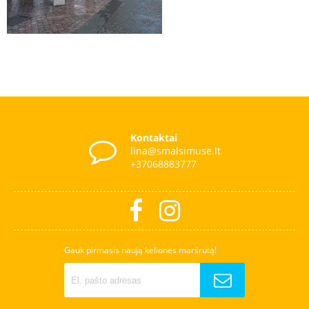
Kontaktai
lina@smalsimuse.lt
+37068883777
Gauk pirmasis naują kelionės maršrutą!