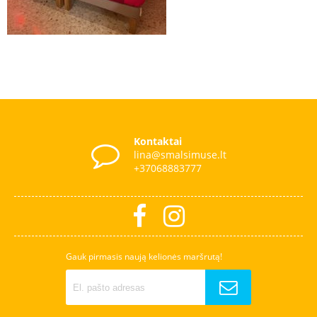
Kontaktai
lina@smalsimuse.lt
+37068883777
Gauk pirmasis naują kelionės maršrutą!