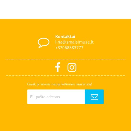
Kontaktai
lina@smalsimuse.lt
+37068883777
Gauk pirmasis naują kelionės maršrutą!