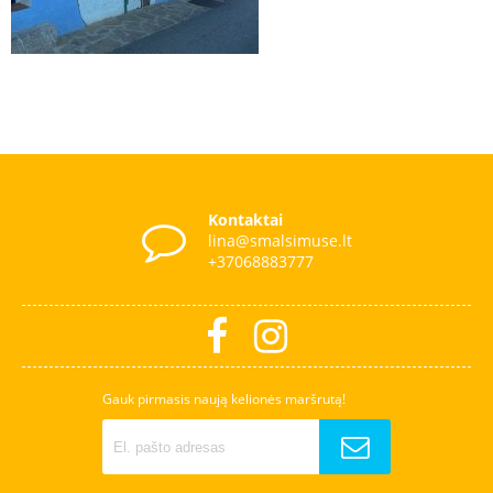
Kontaktai
lina@smalsimuse.lt
+37068883777
Gauk pirmasis naują kelionės maršrutą!