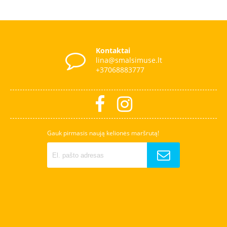
Kontaktai
lina@smalsimuse.lt
+37068883777
Gauk pirmasis naują kelionės maršrutą!