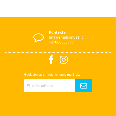
Kontaktai
lina@smalsimuse.lt
+37068883777
Gauk pirmasis naują kelionės maršrutą!