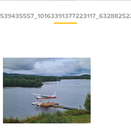
539435557_10163391377223117_63288252