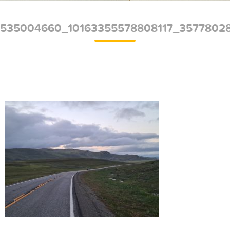
535004660_10163355578808117_3577802