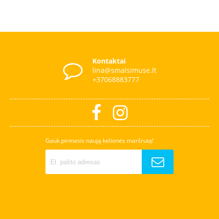
Kontaktai
lina@smalsimuse.lt
+37068883777
Gauk pirmasis naują kelionės maršrutą!