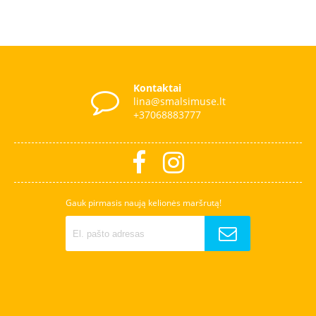
Kontaktai
lina@smalsimuse.lt
+37068883777
Gauk pirmasis naują kelionės maršrutą!