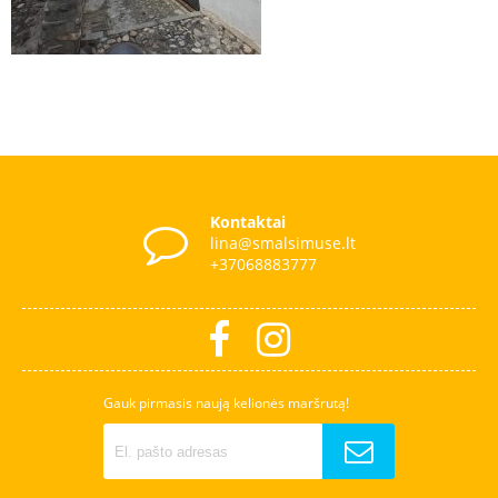
Kontaktai
lina@smalsimuse.lt
+37068883777
Gauk pirmasis naują kelionės maršrutą!