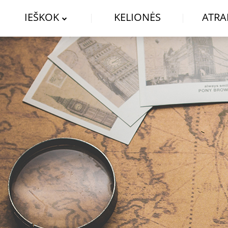
IEŠKOK
KELIONĖS
ATRA